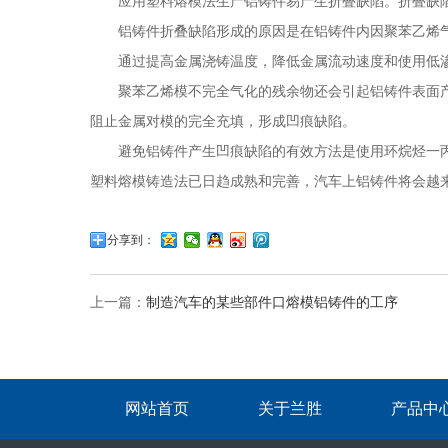
应用塑料熔模法生产铝铸件易产生折叠缺陷。折叠缺陷
铝铸件折叠缺陷形成的原因是在铝铸件内因聚苯乙烯气
通过提高金属浇铸温度，降低金属流动速度和使用低渗
聚苯乙烯模不完全气化的残余物还会引起铝铸件表面产
阻止金属对模的完全充填，形成凹痕缺陷。
避免铝铸件产生凹痕缺陷的有效方法是使用环烷烃一丙
塑料熔模铸造法已日趋成熟和完善，汽车上铝铸件将会越
分享到：
上一篇：
制造汽车的某些部件口熔模铝铸件的工序
网站首页
关于兰胜
产品中